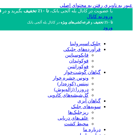
عبور به ناوبری
رفتن به محتوای اصلی
با عضویت در کانال بله آلجی بانک،
تا ۱۰٪ تخفیف
بگیرید و در
قر
ورود به کانال
تا ۱۰٪ تخفیف
و
قرعه‌کشی‌های ویژه
در کانال بله آلجی بانک
ورود
جلبک اسپیرولینا
فرآورده‌های جلبکی
فایکوسیانین
فوکوئیدان
فوکوزانتین
گیاهان گوشت‌خوار
ونوس حشره خوار
نپنتس (کوزه‌دار)
دروزرا (ژاله‌پوش)
گل‌شیشه‌های کادویی
گیاهان آبزی
سویه‌های جلبک
ریزجلبک‌ها
علف‌های دریایی
محیط کشت
درباره ما