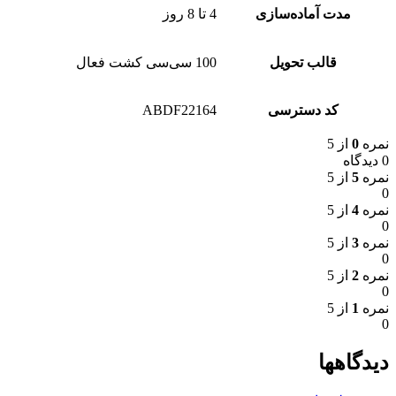
مدت آماده‌سازی
4 تا 8 روز
قالب تحویل
100 سی‌سی کشت فعال
کد دسترسی
ABDF22164
نمره
0
از 5
0 دیدگاه
نمره
5
از 5
0
نمره
4
از 5
0
نمره
3
از 5
0
نمره
2
از 5
0
نمره
1
از 5
0
دیدگاهها