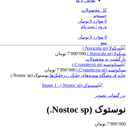
تماس با ما
کل محصولات
جستجو
0
موارد
0
تومان
ورود / ثبت نام
0
موارد
0
تومان
منو
نویکولا (Navicula sp.)
7٬890٬000
تومان
بازگشت به محصولات
سیانوتسه (Cyanotecea sp.)
7٬890٬000
تومان
خانه
فروشگاه
سویه‌های جلبک
ریزجلبک‌ها
نوستوک (Nostoc sp.)
بزرگنمایی تصویر
نوستوک (Nostoc sp.)
7٬890٬000
تومان