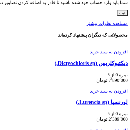
شما باید وارد حساب خود شده باشید تا قادر به اضافه کردن تصاویر در
مشاهده نظرات بیشتر
محصولاتی که دیگران پیشنهاد کرده‌اند
افزودن به سبد خرید
دیکتیوکلریس (Dictyochloris sp.)
نمره
0
از 5
7٬890٬000
تومان
افزودن به سبد خرید
لورنسیا (Lurencia sp.)
نمره
0
از 5
2٬389٬000
تومان
افزودن به سبد خرید