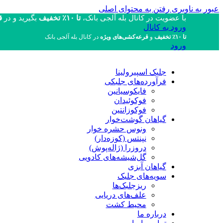
عبور به ناوبری
رفتن به محتوای اصلی
با عضویت در کانال بله آلجی بانک،
تا ۱۰٪ تخفیف
بگیرید و در
قر
ورود به کانال
تا ۱۰٪ تخفیف
و
قرعه‌کشی‌های ویژه
در کانال بله آلجی بانک
ورود
جلبک اسپیرولینا
فرآورده‌های جلبکی
فایکوسیانین
فوکوئیدان
فوکوزانتین
گیاهان گوشت‌خوار
ونوس حشره خوار
نپنتس (کوزه‌دار)
دروزرا (ژاله‌پوش)
گل‌شیشه‌های کادویی
گیاهان آبزی
سویه‌های جلبک
ریزجلبک‌ها
علف‌های دریایی
محیط کشت
درباره ما