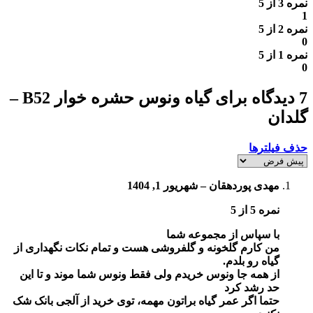
نمره
3
از 5
1
نمره
2
از 5
0
نمره
1
از 5
0
7 دیدگاه برای
گیاه ونوس حشره خوار B52 –
گلدان
حذف فیلترها
مهدی پوردهقان
–
شهریور 1, 1404
نمره
5
از 5
با سپاس از مجموعه شما
من کارم گلخونه و گلفروشی هست و تمام نکات نگهداری از
گیاه رو بلدم.
از همه جا ونوس خریدم ولی فقط ونوس شما موند و تا این
حد رشد کرد
حتما اگر عمر گیاه براتون مهمه، توی خرید از آلجی بانک شک