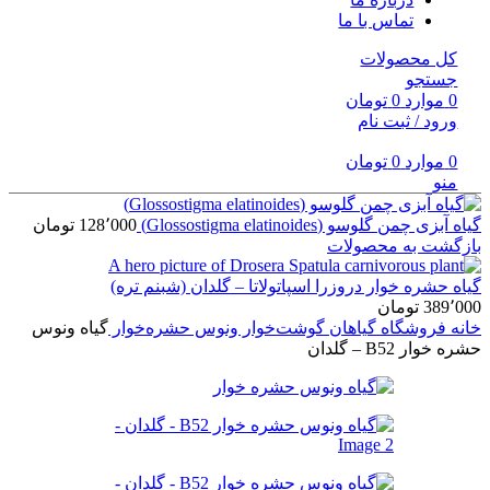
تماس با ما
کل محصولات
جستجو
0
موارد
0
تومان
ورود / ثبت نام
0
موارد
0
تومان
منو
گیاه آبزی چمن گلوسو (Glossostigma elatinoides)
128٬000
تومان
بازگشت به محصولات
گیاه حشره خوار دروزرا اسپاتولاتا – گلدان (شبنم تره)
389٬000
تومان
خانه
فروشگاه
گیاهان گوشت‌خوار
ونوس حشره‌خوار
گیاه ونوس
حشره خوار B52 – گلدان