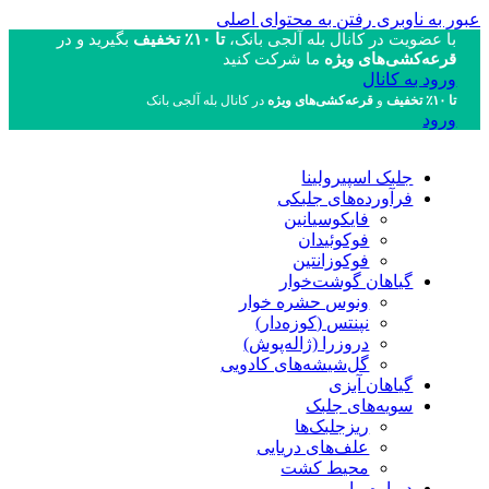
عبور به ناوبری
رفتن به محتوای اصلی
با عضویت در کانال بله آلجی بانک،
تا ۱۰٪ تخفیف
بگیرید و در
قرعه‌کشی‌های ویژه
ما شرکت کنید
ورود به کانال
تا ۱۰٪ تخفیف
و
قرعه‌کشی‌های ویژه
در کانال بله آلجی بانک
ورود
جلبک اسپیرولینا
فرآورده‌های جلبکی
فایکوسیانین
فوکوئیدان
فوکوزانتین
گیاهان گوشت‌خوار
ونوس حشره خوار
نپنتس (کوزه‌دار)
دروزرا (ژاله‌پوش)
گل‌شیشه‌های کادویی
گیاهان آبزی
سویه‌های جلبک
ریزجلبک‌ها
علف‌های دریایی
محیط کشت
درباره ما