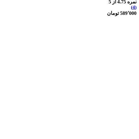
نمره
4.75
از 5
(4)
589٬000
تومان