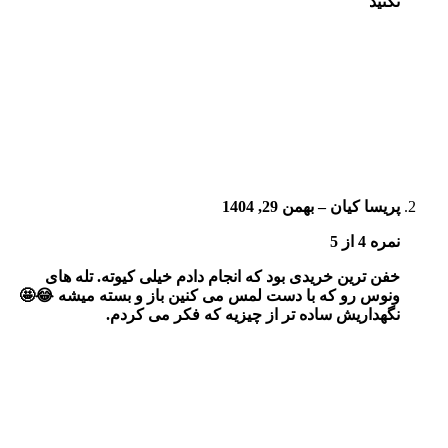
نکنید
پریسا کیان
–
بهمن 29, 1404
نمره
4
از 5
خفن ترین خریدی بود که انجام دادم خیلی کیوته. تله های
ونوس رو که با دست لمس می کنین باز و بسته میشه 😂🤩
نگهداریش ساده تر از چیزیه که فکر می کردم.