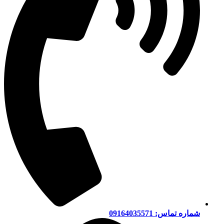
شماره تماس: 09164035571