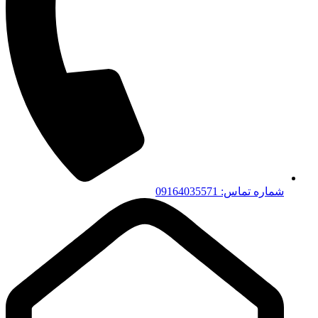
شماره تماس: 09164035571