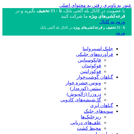
عبور به ناوبری
رفتن به محتوای اصلی
با عضویت در کانال بله آلجی بانک،
تا ۱۰٪ تخفیف
بگیرید و در
قرعه‌کشی‌های ویژه
ما شرکت کنید
ورود به کانال
تا ۱۰٪ تخفیف
و
قرعه‌کشی‌های ویژه
در کانال بله آلجی بانک
ورود
جلبک اسپیرولینا
فرآورده‌های جلبکی
فایکوسیانین
فوکوئیدان
فوکوزانتین
گیاهان گوشت‌خوار
ونوس حشره خوار
نپنتس (کوزه‌دار)
دروزرا (ژاله‌پوش)
گل‌شیشه‌های کادویی
گیاهان آبزی
سویه‌های جلبک
ریزجلبک‌ها
علف‌های دریایی
محیط کشت
درباره ما