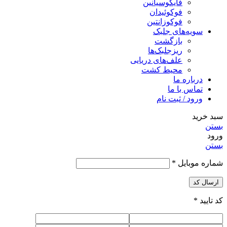
فایکوسیانین
فوکوئیدان
فوکوزانتین
سویه‌های جلبک
بازگشت
ریزجلبک‌ها
علف‌های دریایی
محیط کشت
درباره ما
تماس با ما
ورود / ثبت نام
سبد خرید
بستن
ورود
بستن
شماره موبایل
*
ارسال کد
کد تایید
*