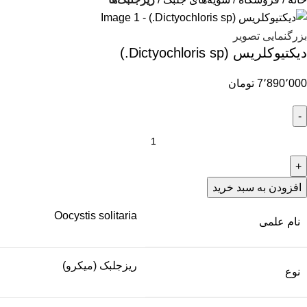
بزرگنمایی تصویر
دیکتیوکلریس (Dictyochloris sp.)
7٬890٬000
تومان
افزودن به سبد خرید
Oocystis solitaria
نام علمی
ریزجلبک (میکرو)
نوع