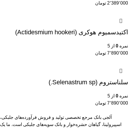
2٬389٬000
تومان
اکتیدسمیوم هوکری (Actidesmium hookeri)
نمره
0
از 5
7٬890٬000
تومان
سلناستروم (Selenastrum sp.)
نمره
0
از 5
7٬890٬000
تومان
آلجی بانک مرجع تخصصی تولید و فروش فرآورده‌های جلبکی،
اسپیرولینا، گیاهان حشره‌خوار و بانک سویه‌های جلبکی است. ما یک