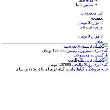
تماس با ما
کل محصولات
جستجو
0
موارد
0
تومان
ورود / ثبت نام
0
موارد
0
تومان
منو
گیاه آبزی استروژن ریپنس
128٬000
تومان
بازگشت به محصولات
گیاه آبزی روتالا والیچی
128٬000
تومان
خانه
فروشگاه
گیاهان آبزی
گیاه آبزی آمانیا (روتالا) بن سای