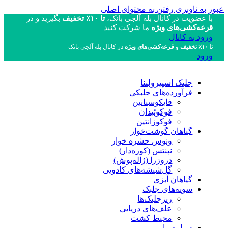
عبور به ناوبری
رفتن به محتوای اصلی
با عضویت در کانال بله آلجی بانک،
تا ۱۰٪ تخفیف
بگیرید و در
قرعه‌کشی‌های ویژه
ما شرکت کنید
ورود به کانال
تا ۱۰٪ تخفیف
و
قرعه‌کشی‌های ویژه
در کانال بله آلجی بانک
ورود
جلبک اسپیرولینا
فرآورده‌های جلبکی
فایکوسیانین
فوکوئیدان
فوکوزانتین
گیاهان گوشت‌خوار
ونوس حشره خوار
نپنتس (کوزه‌دار)
دروزرا (ژاله‌پوش)
گل‌شیشه‌های کادویی
گیاهان آبزی
سویه‌های جلبک
ریزجلبک‌ها
علف‌های دریایی
محیط کشت
درباره ما