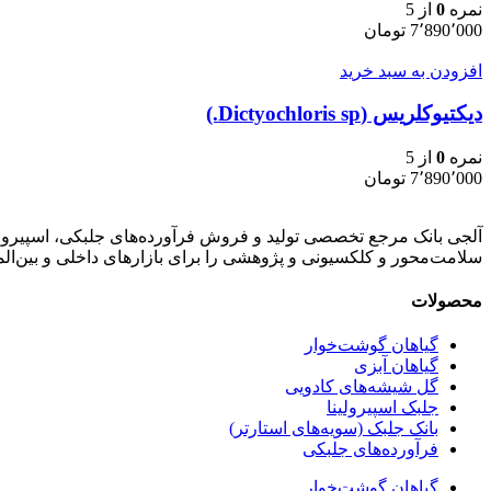
نمره
0
از 5
7٬890٬000
تومان
افزودن به سبد خرید
دیکتیوکلریس (Dictyochloris sp.)
نمره
0
از 5
7٬890٬000
تومان
آلجی بانک مرجع تخصصی تولید و فروش فرآورده‌های جلبکی، اسپیرولی
سلامت‌محور و کلکسیونی و پژوهشی را برای بازارهای داخلی و بین‌ال
محصولات
گیاهان گوشت‌خوار
گیاهان آبزی
گل شیشه‌های کادویی
جلبک اسپیرولینا
بانک جلبک (سویه‌های استارتر)
فرآورده‌های جلبکی
گیاهان گوشت‌خوار