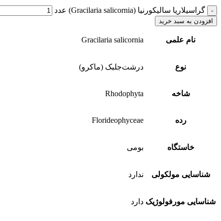
گراسیلاریا سالیکورنیا (Gracilaria salicornia) عدد
افزودن به سبد خرید
نام علمی
Gracilaria salicornia
نوع
درشت‌جلبک (ماکرو)
شاخه
Rhodophyta
رده
Florideophyceae
خاستگاه
بومی
شناسایی مولکولی
ندارد
شناسایی مورفولوژیک
دارد