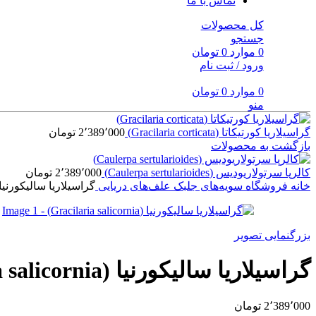
تماس با ما
کل محصولات
جستجو
0
موارد
0
تومان
ورود / ثبت نام
0
موارد
0
تومان
منو
گراسیلاریا کورتیکاتا (Gracilaria corticata)
2٬389٬000
تومان
بازگشت به محصولات
کالرپا سرتولاریودیس (Caulerpa sertularioides)
2٬389٬000
تومان
خانه
فروشگاه
سویه‌های جلبک
علف‌های دریایی
گراسیلاریا سالیکورنیا (acilaria salicornia
بزرگنمایی تصویر
گراسیلاریا سالیکورنیا (Gracilaria salicornia)
2٬389٬000
تومان