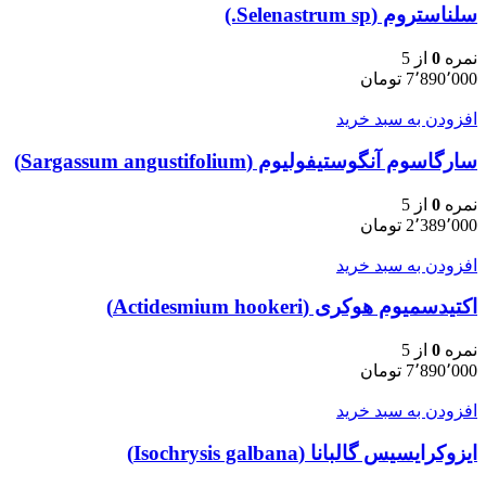
سلناستروم (Selenastrum sp.)
نمره
0
از 5
7٬890٬000
تومان
افزودن به سبد خرید
سارگاسوم آنگوستیفولیوم (Sargassum angustifolium)
نمره
0
از 5
2٬389٬000
تومان
افزودن به سبد خرید
اکتیدسمیوم هوکری (Actidesmium hookeri)
نمره
0
از 5
7٬890٬000
تومان
افزودن به سبد خرید
ایزوکرایسیس گالبانا (Isochrysis galbana)