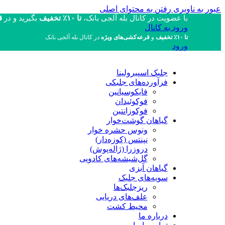
عبور به ناوبری
رفتن به محتوای اصلی
با عضویت در کانال بله آلجی بانک،
تا ۱۰٪ تخفیف
بگیرید و در
قر
ورود به کانال
تا ۱۰٪ تخفیف
و
قرعه‌کشی‌های ویژه
در کانال بله آلجی بانک
ورود
جلبک اسپیرولینا
فرآورده‌های جلبکی
فایکوسیانین
فوکوئیدان
فوکوزانتین
گیاهان گوشت‌خوار
ونوس حشره خوار
نپنتس (کوزه‌دار)
دروزرا (ژاله‌پوش)
گل‌شیشه‌های کادویی
گیاهان آبزی
سویه‌های جلبک
ریزجلبک‌ها
علف‌های دریایی
محیط کشت
درباره ما