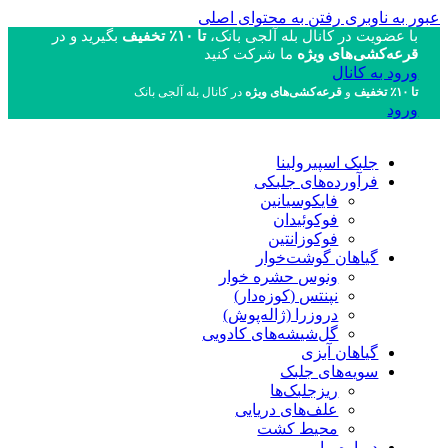
عبور به ناوبری
رفتن به محتوای اصلی
با عضویت در کانال بله آلجی بانک،
تا ۱۰٪ تخفیف
بگیرید و در
قرعه‌کشی‌های ویژه
ما شرکت کنید
ورود به کانال
تا ۱۰٪ تخفیف
و
قرعه‌کشی‌های ویژه
در کانال بله آلجی بانک
ورود
جلبک اسپیرولینا
فرآورده‌های جلبکی
فایکوسیانین
فوکوئیدان
فوکوزانتین
گیاهان گوشت‌خوار
ونوس حشره خوار
نپنتس (کوزه‌دار)
دروزرا (ژاله‌پوش)
گل‌شیشه‌های کادویی
گیاهان آبزی
سویه‌های جلبک
ریزجلبک‌ها
علف‌های دریایی
محیط کشت
درباره ما