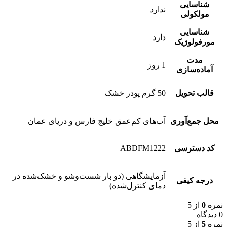
شناسایی
ندارد
مولکولی
شناسایی
دارد
مورفولوژیک
مدت
1 روز
آماده‌سازی
قالب تحویل
50 گرم پودر خشک
محل جمع‌آوری
آب‌های کم‌عمق خلیج فارس و دریای عمان
کد دسترسی
ABDFM1222
آزمایشگاهی (دو بار شست‌وشو و خشک‌شده در
درجه کیفی
دمای کنترل‌شده)
نمره
0
از 5
0 دیدگاه
نمره
5
از 5