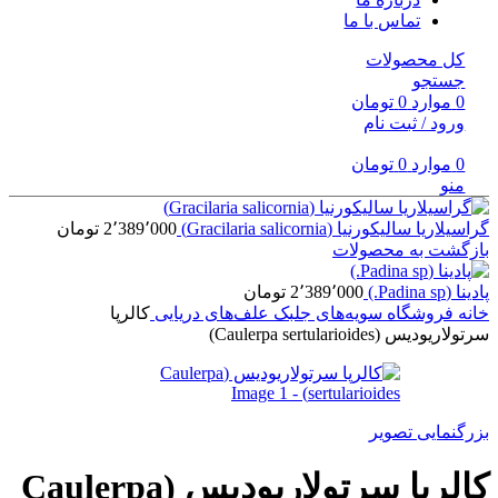
تماس با ما
کل محصولات
جستجو
0
موارد
0
تومان
ورود / ثبت نام
0
موارد
0
تومان
منو
گراسیلاریا سالیکورنیا (Gracilaria salicornia)
2٬389٬000
تومان
بازگشت به محصولات
پادینا (Padina sp.)
2٬389٬000
تومان
خانه
فروشگاه
سویه‌های جلبک
علف‌های دریایی
کالرپا
سرتولاریودیس (Caulerpa sertularioides)
بزرگنمایی تصویر
کالرپا سرتولاریودیس (Caulerpa