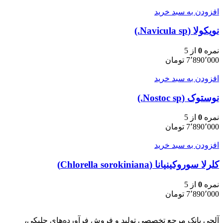
افزودن به سبد خرید
نویکولا (Navicula sp.)
نمره
0
از 5
7٬890٬000
تومان
افزودن به سبد خرید
نوستوک (Nostoc sp.)
نمره
0
از 5
7٬890٬000
تومان
افزودن به سبد خرید
کلرلا سوروکینیانا (Chlorella sorokiniana)
نمره
0
از 5
7٬890٬000
تومان
آلجی بانک مرجع تخصصی تولید و فروش فرآورده‌های جلبکی،