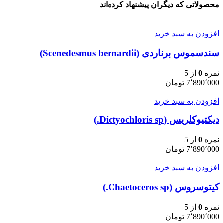
محصولاتی که دیگران پیشنهاد کرده‌اند
افزودن به سبد خرید
سندسموس برناردی (Scenedesmus bernardii)
نمره
0
از 5
7٬890٬000
تومان
افزودن به سبد خرید
دیکتیوکلریس (Dictyochloris sp.)
نمره
0
از 5
7٬890٬000
تومان
افزودن به سبد خرید
کیتوسروس (Chaetoceros sp.)
نمره
0
از 5
7٬890٬000
تومان