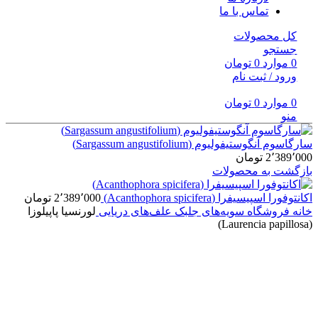
تماس با ما
کل محصولات
جستجو
0
موارد
0
تومان
ورود / ثبت نام
0
موارد
0
تومان
منو
سارگاسوم آنگوستیفولیوم (Sargassum angustifolium)
2٬389٬000
تومان
بازگشت به محصولات
اکانتوفورا اسپیسیفرا (Acanthophora spicifera)
2٬389٬000
تومان
خانه
فروشگاه
سویه‌های جلبک
علف‌های دریایی
لورنسیا پاپیلوزا
(Laurencia papillosa)