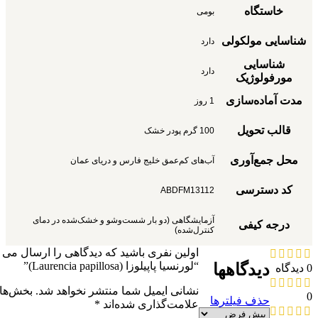
خاستگاه
بومی
شناسایی مولکولی
دارد
شناسایی
دارد
مورفولوژیک
مدت آماده‌سازی
1 روز
قالب تحویل
100 گرم پودر خشک
محل جمع‌آوری
آب‌های کم‌عمق خلیج فارس و دریای عمان
کد دسترسی
ABDFM13112
آزمایشگاهی (دو بار شست‌وشو و خشک‌شده در دمای
درجه کیفی
کنترل‌شده)
اولین نفری باشید که دیدگاهی را ارسال می ک
“لورنسیا پاپیلوزا (Laurencia papillosa)”
دیدگاهها
0 دیدگاه
نشانی ایمیل شما منتشر نخواهد شد.
بخش‌های
0
حذف فیلترها
علامت‌گذاری شده‌اند
*