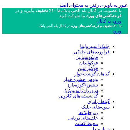
عبور به ناوبری
رفتن به محتوای اصلی
با عضویت در کانال بله آلجی بانک،
تا ۱۰٪ تخفیف
بگیرید و در
قرعه‌کشی‌های ویژه
ما شرکت کنید
ورود به کانال
تا ۱۰٪ تخفیف
و
قرعه‌کشی‌های ویژه
در کانال بله آلجی بانک
ورود
جلبک اسپیرولینا
فرآورده‌های جلبکی
فایکوسیانین
فوکوئیدان
فوکوزانتین
گیاهان گوشت‌خوار
ونوس حشره خوار
نپنتس (کوزه‌دار)
دروزرا (ژاله‌پوش)
گل‌شیشه‌های کادویی
گیاهان آبزی
سویه‌های جلبک
ریزجلبک‌ها
علف‌های دریایی
محیط کشت
درباره ما