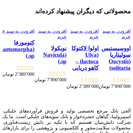
محصولاتی که دیگران پیشنهاد کرده‌اند
افزودن به سبد
افزودن به سبد
افزودن به سبد
افزودن به سبد خری
خرید
خرید
خرید
کتومورفا
اووسیستیس
اولوا لاکتوکا
نویکولا
Chaetomorpha
سولیتاریا
(Ulva
(Navicula
sp.)
sp.)
lactoca) –
(Oocystis
solitaria)
کاهو دریایی
2٬389٬000
تومان
7٬890٬000
تومان
7٬890٬000
تومان
2٬389٬000
تومان
آلجی بانک مرجع تخصصی تولید و فروش فرآورده‌های جلبکی،
اسپیرولینا، گیاهان حشره‌خوار و بانک سویه‌های جلبکی است. ما یک
شرکت دانش‌بنیان هستیم که با تکیه بر دانش زیست‌فناوری،
محصولات سلامت‌محور و کلکسیونی و پژوهشی را برای بازارهای