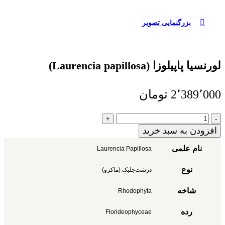
بزرگنمایی تصویر
لورنسیا پاپیلوزا (Laurencia papillosa)
2٬389٬000
تومان
لورنسیا
پاپیلوزا
افزودن به سبد خرید
(Laurencia
papillosa)
نام علمی
Laurencia Papillosa
عدد
نوع
درشت‌جلبک (ماکرو)
شاخه
Rhodophyta
رده
Florideophyceae