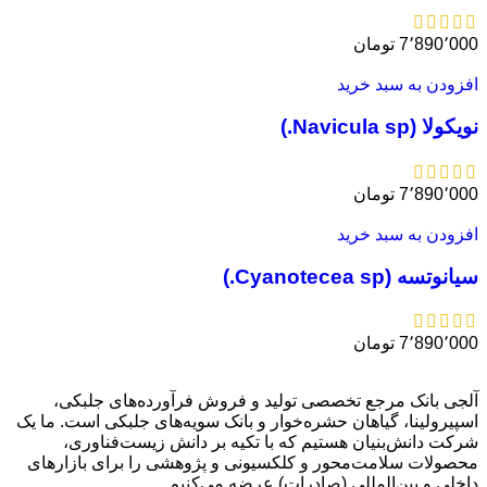
7٬890٬000
تومان
افزودن به سبد خرید
نویکولا (Navicula sp.)
7٬890٬000
تومان
افزودن به سبد خرید
سیانوتسه (Cyanotecea sp.)
7٬890٬000
تومان
آلجی بانک مرجع تخصصی تولید و فروش فرآورده‌های جلبکی،
اسپیرولینا، گیاهان حشره‌خوار و بانک سویه‌های جلبکی است. ما یک
شرکت دانش‌بنیان هستیم که با تکیه بر دانش زیست‌فناوری،
محصولات سلامت‌محور و کلکسیونی و پژوهشی را برای بازارهای
داخلی و بین‌المللی (صادرات) عرضه می‌کنیم.