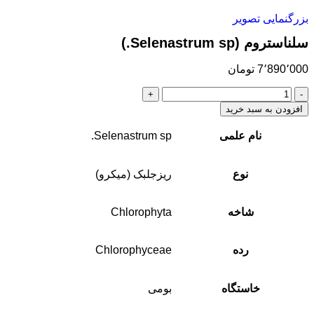
بزرگنمایی تصویر
سلناستروم (Selenastrum sp.)
7٬890٬000
تومان
افزودن به سبد خرید
نام علمی
Selenastrum sp.
نوع
ریزجلبک (میکرو)
شاخه
Chlorophyta
رده
Chlorophyceae
خاستگاه
بومی