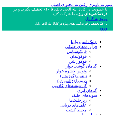
عبور به ناوبری
رفتن به محتوای اصلی
با عضویت در کانال بله آلجی بانک،
تا ۱۰٪ تخفیف
بگیرید و در
قرعه‌کشی‌های ویژه
ما شرکت کنید
ورود به کانال
تا ۱۰٪ تخفیف
و
قرعه‌کشی‌های ویژه
در کانال بله آلجی بانک
ورود
جلبک اسپیرولینا
فرآورده‌های جلبکی
فایکوسیانین
فوکوئیدان
فوکوزانتین
گیاهان گوشت‌خوار
ونوس حشره خوار
نپنتس (کوزه‌دار)
دروزرا (ژاله‌پوش)
گل‌شیشه‌های کادویی
گیاهان آبزی
سویه‌های جلبک
ریزجلبک‌ها
علف‌های دریایی
محیط کشت
درباره ما