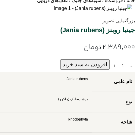
خانه
فروشگاه
سویه‌های جلبک
علف‌های دریایی
بزرگنمایی تصویر
جینیا روبنز (Jania rubens)
2٬389٬000
تومان
افزودن به سبد خرید
Jania rubens
نام علمی
درشت‌جلبک (ماکرو)
نوع
Rhodophyta
شاخه