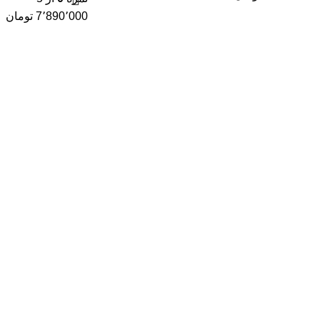
7٬890٬000
تومان