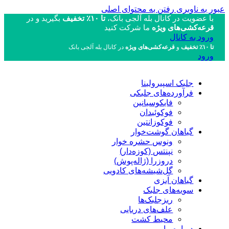
عبور به ناوبری
رفتن به محتوای اصلی
با عضویت در کانال بله آلجی بانک،
تا ۱۰٪ تخفیف
بگیرید و در
قرعه‌کشی‌های ویژه
ما شرکت کنید
ورود به کانال
تا ۱۰٪ تخفیف
و
قرعه‌کشی‌های ویژه
در کانال بله آلجی بانک
ورود
جلبک اسپیرولینا
فرآورده‌های جلبکی
فایکوسیانین
فوکوئیدان
فوکوزانتین
گیاهان گوشت‌خوار
ونوس حشره خوار
نپنتس (کوزه‌دار)
دروزرا (ژاله‌پوش)
گل‌شیشه‌های کادویی
گیاهان آبزی
سویه‌های جلبک
ریزجلبک‌ها
علف‌های دریایی
محیط کشت
درباره ما