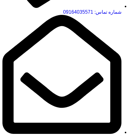
شماره تماس: 09164035571