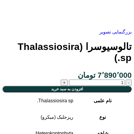
بزرگنمایی تصویر
تالوسیوسرا (Thalassiosira
sp.)
7٬890٬000
تومان
افزودن به سبد خرید
نام علمی
Thalassiosira sp.
نوع
ریزجلبک (میکرو)
شاخه
Heterokontophyta