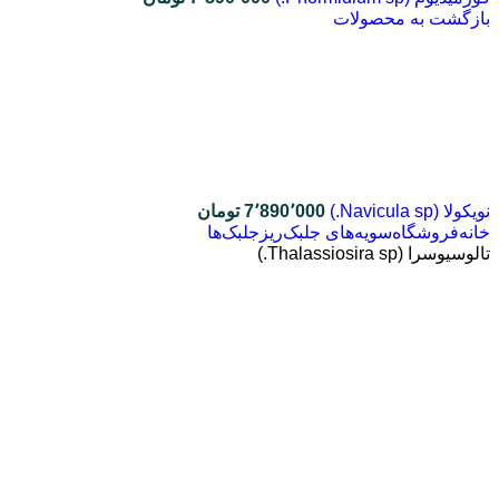
بازگشت به محصولات
نویکولا (Navicula sp.)
7٬890٬000
تومان
خانه
فروشگاه
سویه‌های جلبک
ریزجلبک‌ها
تالوسیوسرا (Thalassiosira sp.)