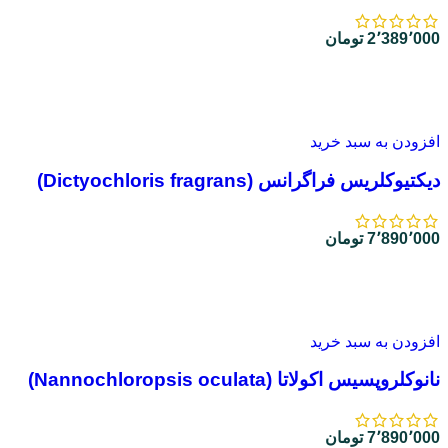
2٬389٬000
تومان
افزودن به سبد خرید
دیکتیوکلریس فراگرانس (Dictyochloris fragrans)
7٬890٬000
تومان
افزودن به سبد خرید
نانوکلروپسیس اکولاتا (Nannochloropsis oculata)
7٬890٬000
تومان