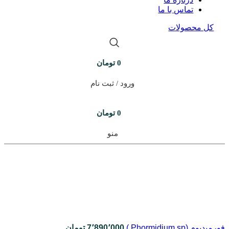
تماس با ما
کل محصولات
0
تومان
ورود / ثبت نام
0
تومان
منو
فورمیدیوم (Phormidium sp.)
7٬890٬000
تومان