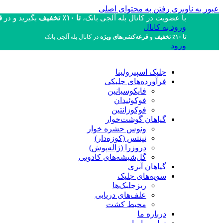
عبور به ناوبری
رفتن به محتوای اصلی
با عضویت در کانال بله آلجی بانک،
تا ۱۰٪ تخفیف
بگیرید و در
قر
ورود به کانال
تا ۱۰٪ تخفیف
و
قرعه‌کشی‌های ویژه
در کانال بله آلجی بانک
ورود
جلبک اسپیرولینا
فرآورده‌های جلبکی
فایکوسیانین
فوکوئیدان
فوکوزانتین
گیاهان گوشت‌خوار
ونوس حشره خوار
نپنتس (کوزه‌دار)
دروزرا (ژاله‌پوش)
گل‌شیشه‌های کادویی
گیاهان آبزی
سویه‌های جلبک
ریزجلبک‌ها
علف‌های دریایی
محیط کشت
درباره ما