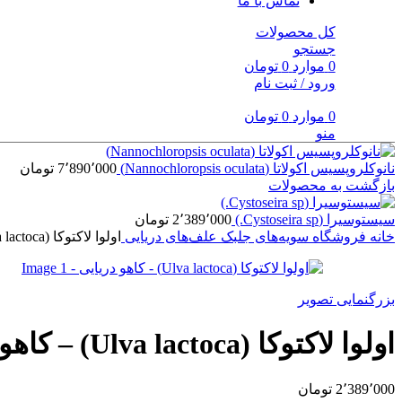
تماس با ما
کل محصولات
جستجو
0
موارد
0
تومان
ورود / ثبت نام
0
موارد
0
تومان
منو
نانوکلروپسیس اکولاتا (Nannochloropsis oculata)
7٬890٬000
تومان
بازگشت به محصولات
سیستوسیرا (Cystoseira sp.)
2٬389٬000
تومان
خانه
فروشگاه
سویه‌های جلبک
علف‌های دریایی
اولوا لاکتوکا (Ulva lactoca) – کاهو دریایی
بزرگنمایی تصویر
اولوا لاکتوکا (Ulva lactoca) – کاهو دریایی
2٬389٬000
تومان