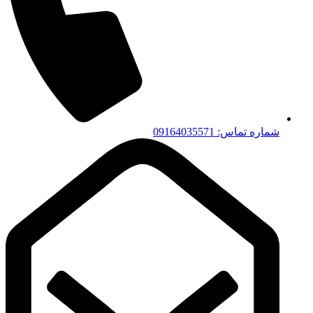
شماره تماس: 09164035571