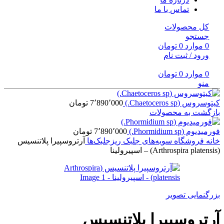
تماس با ما
کل محصولات
جستجو
0
موارد
0
تومان
ورود / ثبت نام
0
موارد
0
تومان
منو
کیتوسروس (Chaetoceros sp.)
7٬890٬000
تومان
بازگشت به محصولات
فورمیدیوم (Phormidium sp.)
7٬890٬000
تومان
خانه
فروشگاه
سویه‌های جلبک
ریزجلبک‌ها
آرتروسپیرا پلاتنسیس
(Arthrospira platensis) – اسپیرولینا
بزرگنمایی تصویر
آرتروسپیرا پلاتنسیس