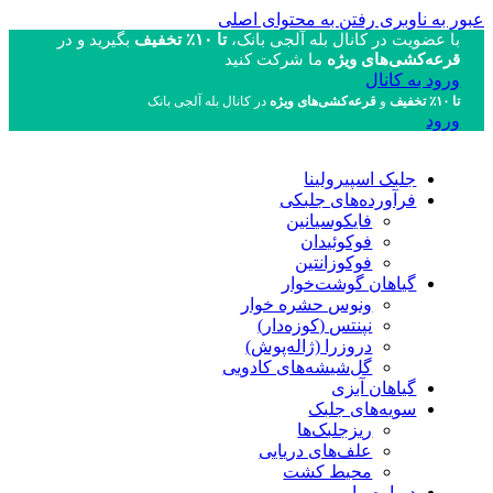
عبور به ناوبری
رفتن به محتوای اصلی
با عضویت در کانال بله آلجی بانک،
تا ۱۰٪ تخفیف
بگیرید و در
قرعه‌کشی‌های ویژه
ما شرکت کنید
ورود به کانال
تا ۱۰٪ تخفیف
و
قرعه‌کشی‌های ویژه
در کانال بله آلجی بانک
ورود
جلبک اسپیرولینا
فرآورده‌های جلبکی
فایکوسیانین
فوکوئیدان
فوکوزانتین
گیاهان گوشت‌خوار
ونوس حشره خوار
نپنتس (کوزه‌دار)
دروزرا (ژاله‌پوش)
گل‌شیشه‌های کادویی
گیاهان آبزی
سویه‌های جلبک
ریزجلبک‌ها
علف‌های دریایی
محیط کشت
درباره ما