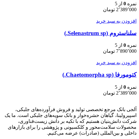
نمره
0
از 5
2٬389٬000
تومان
افزودن به سبد خرید
سلناستروم (Selenastrum sp.)
نمره
0
از 5
7٬890٬000
تومان
افزودن به سبد خرید
کتومورفا (Chaetomorpha sp.)
نمره
0
از 5
2٬389٬000
تومان
آلجی بانک مرجع تخصصی تولید و فروش فرآورده‌های جلبکی،
اسپیرولینا، گیاهان حشره‌خوار و بانک سویه‌های جلبکی است. ما یک
شرکت دانش‌بنیان هستیم که با تکیه بر دانش زیست‌فناوری،
محصولات سلامت‌محور و کلکسیونی و پژوهشی را برای بازارهای
داخلی و بین‌المللی (صادرات) عرضه می‌کنیم.