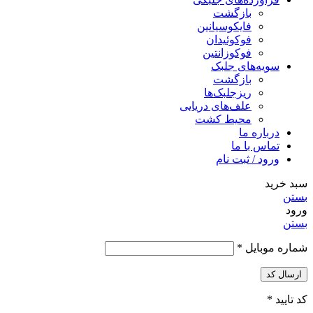
بازگشت
فایکوسیانین
فوکوئیدان
فوکوزانتین
سویه‌های جلبک
بازگشت
ریزجلبک‌ها
علف‌های دریایی
محیط کشت
درباره ما
تماس با ما
ورود / ثبت نام
سبد خرید
بستن
ورود
بستن
شماره موبایل
*
ارسال کد
کد تایید
*