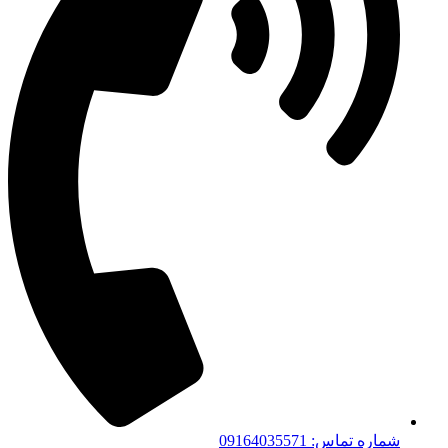
شماره تماس: 09164035571