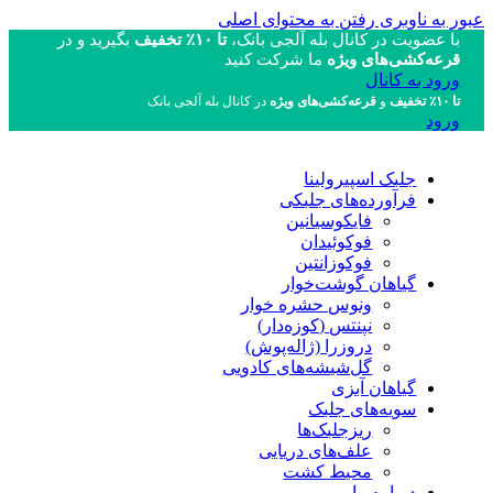
عبور به ناوبری
رفتن به محتوای اصلی
با عضویت در کانال بله آلجی بانک،
تا ۱۰٪ تخفیف
بگیرید و در
قرعه‌کشی‌های ویژه
ما شرکت کنید
ورود به کانال
تا ۱۰٪ تخفیف
و
قرعه‌کشی‌های ویژه
در کانال بله آلجی بانک
ورود
جلبک اسپیرولینا
فرآورده‌های جلبکی
فایکوسیانین
فوکوئیدان
فوکوزانتین
گیاهان گوشت‌خوار
ونوس حشره خوار
نپنتس (کوزه‌دار)
دروزرا (ژاله‌پوش)
گل‌شیشه‌های کادویی
گیاهان آبزی
سویه‌های جلبک
ریزجلبک‌ها
علف‌های دریایی
محیط کشت
درباره ما