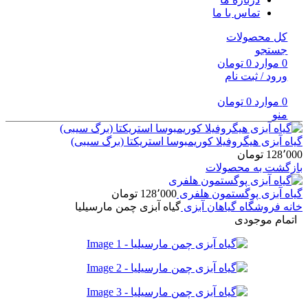
تماس با ما
کل محصولات
جستجو
0
موارد
0
تومان
ورود / ثبت نام
0
موارد
0
تومان
منو
گیاه آبزی هیگروفیلا کوریمبوسا استریکتا (برگ سیبی)
128٬000
تومان
بازگشت به محصولات
گیاه آبزی پوگستمون هلفری
128٬000
تومان
خانه
فروشگاه
گیاهان آبزی
گیاه آبزی چمن مارسیلیا
اتمام موجودی