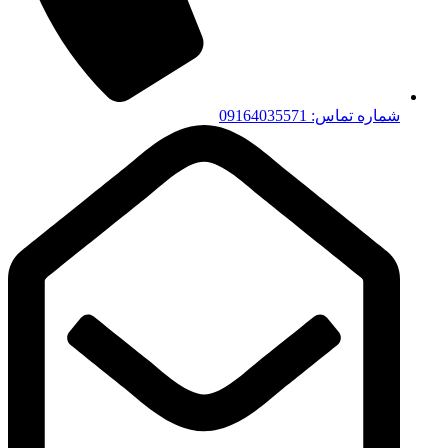
شماره تماس: 09164035571