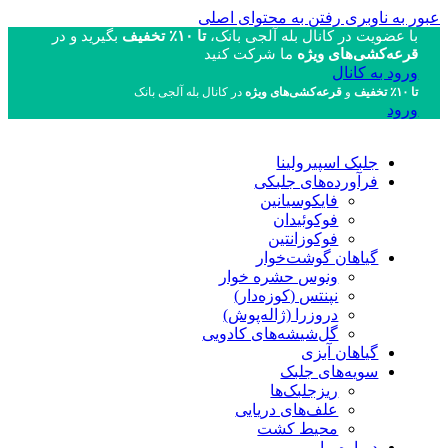
عبور به ناوبری
رفتن به محتوای اصلی
با عضویت در کانال بله آلجی بانک،
تا ۱۰٪ تخفیف
بگیرید و در
قرعه‌کشی‌های ویژه
ما شرکت کنید
ورود به کانال
تا ۱۰٪ تخفیف
و
قرعه‌کشی‌های ویژه
در کانال بله آلجی بانک
ورود
جلبک اسپیرولینا
فرآورده‌های جلبکی
فایکوسیانین
فوکوئیدان
فوکوزانتین
گیاهان گوشت‌خوار
ونوس حشره خوار
نپنتس (کوزه‌دار)
دروزرا (ژاله‌پوش)
گل‌شیشه‌های کادویی
گیاهان آبزی
سویه‌های جلبک
ریزجلبک‌ها
علف‌های دریایی
محیط کشت
درباره ما